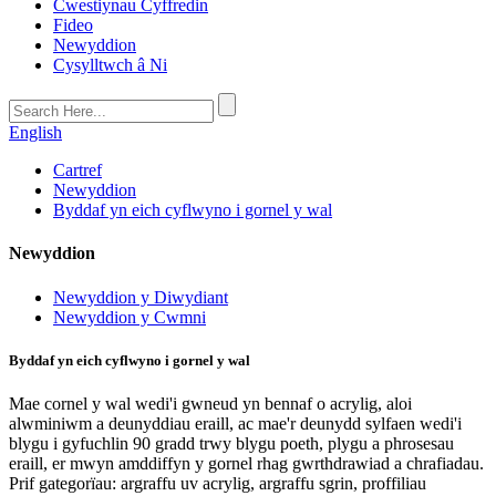
Cwestiynau Cyffredin
Fideo
Newyddion
Cysylltwch â Ni
English
Cartref
Newyddion
Byddaf yn eich cyflwyno i gornel y wal
Newyddion
Newyddion y Diwydiant
Newyddion y Cwmni
Byddaf yn eich cyflwyno i gornel y wal
Mae cornel y wal wedi'i gwneud yn bennaf o acrylig, aloi
alwminiwm a deunyddiau eraill, ac mae'r deunydd sylfaen wedi'i
blygu i gyfuchlin 90 gradd trwy blygu poeth, plygu a phrosesau
eraill, er mwyn amddiffyn y gornel rhag gwrthdrawiad a chrafiadau.
Prif gategorïau: argraffu uv acrylig, argraffu sgrin, proffiliau