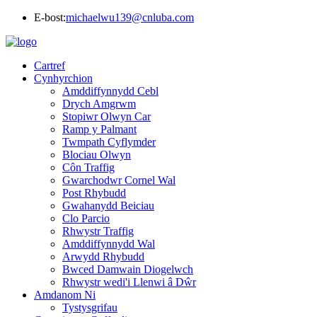
E-bost:
michaelwu139@cnluba.com
Cartref
Cynhyrchion
Amddiffynnydd Cebl
Drych Amgrwm
Stopiwr Olwyn Car
Ramp y Palmant
Twmpath Cyflymder
Blociau Olwyn
Côn Traffig
Gwarchodwr Cornel Wal
Post Rhybudd
Gwahanydd Beiciau
Clo Parcio
Rhwystr Traffig
Amddiffynnydd Wal
Arwydd Rhybudd
Bwced Damwain Diogelwch
Rhwystr wedi'i Llenwi â Dŵr
Amdanom Ni
Tystysgrifau