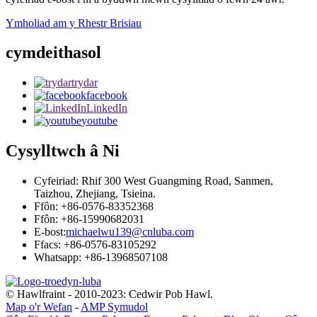
Ymholiad am y Rhestr Brisiau
cymdeithasol
trydar
facebook
LinkedIn
youtube
Cysylltwch â Ni
Cyfeiriad: Rhif 300 West Guangming Road, Sanmen,
Taizhou, Zhejiang, Tsieina.
Ffôn: +86-0576-83352368
Ffôn: +86-15990682031
E-bost:
michaelwu139@cnluba.com
Ffacs: +86-0576-83105292
Whatsapp: +86-13968507108
© Hawlfraint - 2010-2023: Cedwir Pob Hawl.
Map o'r Wefan
-
AMP Symudol