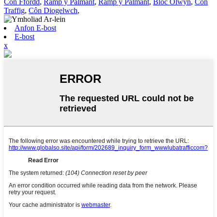
Côn Ffordd
,
Ramp y Palmant
,
Ramp y Palmant
,
Bloc Olwyn
,
Côn
Traffig
,
Côn Diogelwch
,
Anfon E-bost
E-bost
x