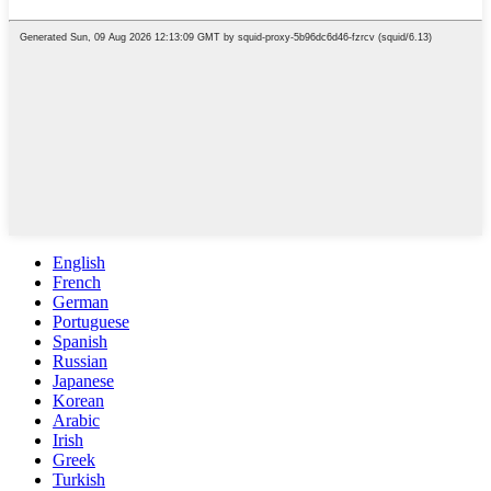
English
French
German
Portuguese
Spanish
Russian
Japanese
Korean
Arabic
Irish
Greek
Turkish