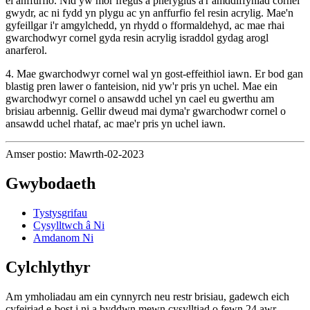
ei anffurfio. Nid yw mor fregus a pheryglus â'r amddiffyniad cornel
gwydr, ac ni fydd yn plygu ac yn anffurfio fel resin acrylig. Mae'n
gyfeillgar i'r amgylchedd, yn rhydd o fformaldehyd, ac mae rhai
gwarchodwyr cornel gyda resin acrylig israddol gydag arogl
anarferol.
4. Mae gwarchodwyr cornel wal yn gost-effeithiol iawn. Er bod gan
blastig pren lawer o fanteision, nid yw'r pris yn uchel. Mae ein
gwarchodwyr cornel o ansawdd uchel yn cael eu gwerthu am
brisiau arbennig. Gellir dweud mai dyma'r gwarchodwr cornel o
ansawdd uchel rhataf, ac mae'r pris yn uchel iawn.
Amser postio: Mawrth-02-2023
Gwybodaeth
Tystysgrifau
Cysylltwch â Ni
Amdanom Ni
Cylchlythyr
Am ymholiadau am ein cynnyrch neu restr brisiau, gadewch eich
cyfeiriad e-bost i ni a byddwn mewn cysylltiad o fewn 24 awr.