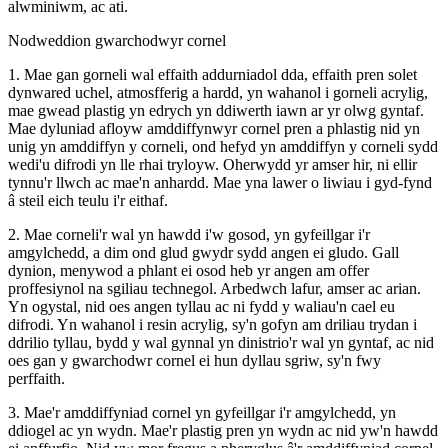
alwminiwm, ac ati.
Nodweddion gwarchodwyr cornel
1. Mae gan gorneli wal effaith addurniadol dda, effaith pren solet
dynwared uchel, atmosfferig a hardd, yn wahanol i gorneli acrylig,
mae gwead plastig yn edrych yn ddiwerth iawn ar yr olwg gyntaf.
Mae dyluniad afloyw amddiffynwyr cornel pren a phlastig nid yn
unig yn amddiffyn y corneli, ond hefyd yn amddiffyn y corneli sydd
wedi'u difrodi yn lle rhai tryloyw. Oherwydd yr amser hir, ni ellir
tynnu'r llwch ac mae'n anhardd. Mae yna lawer o liwiau i gyd-fynd
â steil eich teulu i'r eithaf.
2. Mae corneli'r wal yn hawdd i'w gosod, yn gyfeillgar i'r
amgylchedd, a dim ond glud gwydr sydd angen ei gludo. Gall
dynion, menywod a phlant ei osod heb yr angen am offer
proffesiynol na sgiliau technegol. Arbedwch lafur, amser ac arian.
Yn ogystal, nid oes angen tyllau ac ni fydd y waliau'n cael eu
difrodi. Yn wahanol i resin acrylig, sy'n gofyn am driliau trydan i
ddrilio tyllau, bydd y wal gynnal yn dinistrio'r wal yn gyntaf, ac nid
oes gan y gwarchodwr cornel ei hun dyllau sgriw, sy'n fwy
perffaith.
3. Mae'r amddiffyniad cornel yn gyfeillgar i'r amgylchedd, yn
ddiogel ac yn wydn. Mae'r plastig pren yn wydn ac nid yw'n hawdd