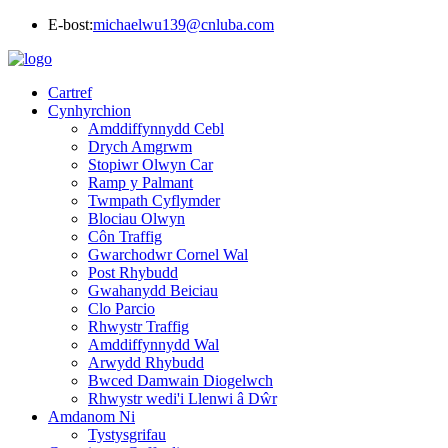
E-bost:
michaelwu139@cnluba.com
Cartref
Cynhyrchion
Amddiffynnydd Cebl
Drych Amgrwm
Stopiwr Olwyn Car
Ramp y Palmant
Twmpath Cyflymder
Blociau Olwyn
Côn Traffig
Gwarchodwr Cornel Wal
Post Rhybudd
Gwahanydd Beiciau
Clo Parcio
Rhwystr Traffig
Amddiffynnydd Wal
Arwydd Rhybudd
Bwced Damwain Diogelwch
Rhwystr wedi'i Llenwi â Dŵr
Amdanom Ni
Tystysgrifau