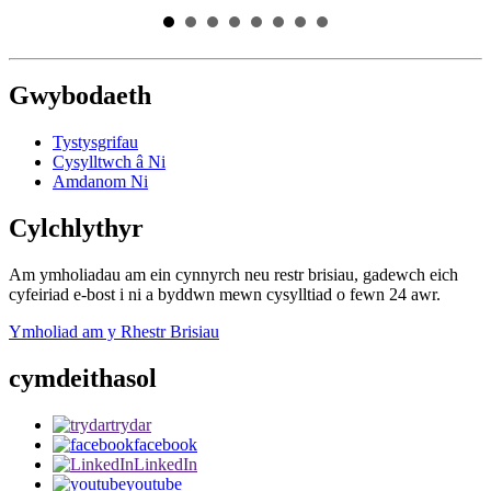
Gwybodaeth
Tystysgrifau
Cysylltwch â Ni
Amdanom Ni
Cylchlythyr
Am ymholiadau am ein cynnyrch neu restr brisiau, gadewch eich
cyfeiriad e-bost i ni a byddwn mewn cysylltiad o fewn 24 awr.
Ymholiad am y Rhestr Brisiau
cymdeithasol
trydar
facebook
LinkedIn
youtube