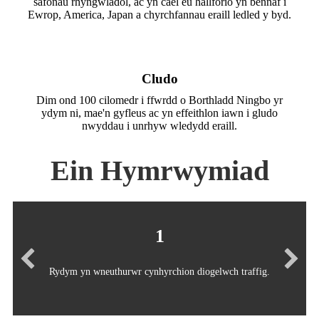
safonau rhyngwladol, ac yn cael eu hallforio yn bennaf i
Ewrop, America, Japan a chyrchfannau eraill ledled y byd
.
Cludo
Dim ond 100 cilomedr i ffwrdd o Borthladd Ningbo yr
ydym ni, mae'n gyfleus ac yn effeithlon iawn i gludo
nwyddau i unrhyw wledydd eraill.
Ein Hymrwymiad
1
Rydym yn wneuthurwr cynhyrchion diogelwch traffig.