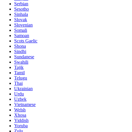
Serbian
Sesotho
Sinhala
Slovak
Slovenian
Somali
Samoan
Scots Gaelic
Shona
Sindhi
Sundanese
Swahili
Tajik
Tamil
Telugu
Thai
Ukrainian
Urdu
Uzbek
Vietnamese
Welsh
Xhosa
Yiddish
Yoruba
Zulu