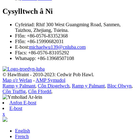
Cysylltwch â Ni
Cyfeiriad: Rhif 300 West Guangming Road, Sanmen,
Taizhou, Zhejiang, Tsieina.
Ffôn: +86-0576-83352368
Ffôn: +86-15990682031
E-bost:
michaelwu139@cnluba.com
Ffacs: +86-0576-83105292
Whatsapp: +86-13968507108
© Hawlfraint - 2010-2023: Cedwir Pob Hawl.
Map o'r Wefan
-
AMP Symudol
Ramp y Palmant
,
Côn Diogelwch
,
Ramp y Palmant
,
Bloc Olwyn
,
Côn Traffig
,
Côn Ffordd
,
Anfon E-bost
E-bost
x
English
French