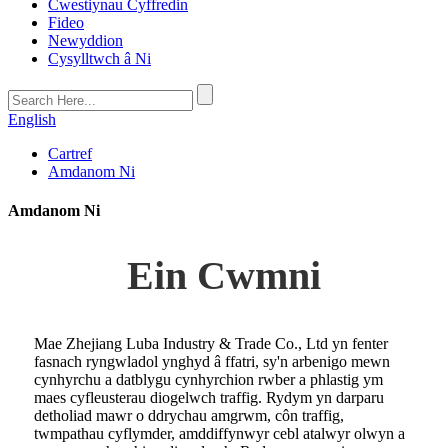
Cwestiynau Cyffredin
Fideo
Newyddion
Cysylltwch â Ni
English
Cartref
Amdanom Ni
Amdanom Ni
Ein Cwmni
Mae Zhejiang Luba Industry & Trade Co., Ltd yn fenter
fasnach ryngwladol ynghyd â ffatri, sy'n arbenigo mewn
cynhyrchu a datblygu cynhyrchion rwber a phlastig ym
maes cyfleusterau diogelwch traffig. Rydym yn darparu
detholiad mawr o ddrychau amgrwm, côn traffig,
twmpathau cyflymder, amddiffynwyr cebl atalwyr olwyn a