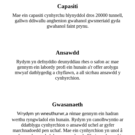
Capasiti
Mae ein capasiti cynhyrchu blynyddol dros 20000 tunnell,
gallwn ddiwallu anghenion gwahanol gwsmeriaid gyda
gwahanol faint prynu.
Ansawdd
Rydym yn defnyddio deunyddiau rhes o safon ac mae
gennym ein labordy profi ein hunain a'r offer arolygu
mwyaf datblygedig a chyflawn, a all sicrhau ansawdd y
cynhyrchion.
Gwasanaeth
W
,
mae gennym ein hadran
rydym yn wneuthurwr
a ni
werthu ryngwladol ein hunain. Rydym yn canolbwyntio ar
ddatblygu cynhyrchion o ansawdd uchel ar gyfer
marchnadoedd pen uchaf. Mae ein cynhyrchion yn unol â