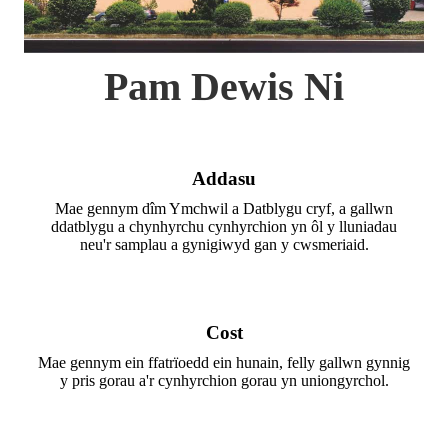
Pam Dewis Ni
Addasu
Mae gennym dîm Ymchwil a Datblygu cryf, a gallwn
ddatblygu a chynhyrchu cynhyrchion yn ôl y lluniadau
neu'r samplau a gynigiwyd gan y cwsmeriaid.
Cost
Mae gennym ein ffatrïoedd ein hunain, felly gallwn gynnig
y pris gorau a'r cynhyrchion gorau yn uniongyrchol.