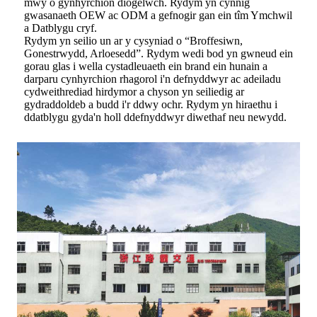
mwy o gynhyrchion diogelwch. Rydym yn cynnig
gwasanaeth OEW ac ODM a gefnogir gan ein tîm Ymchwil
a Datblygu cryf.
Rydym yn seilio un ar y cysyniad o “Broffesiwn,
Gonestrwydd, Arloesedd”. Rydym wedi bod yn gwneud ein
gorau glas i wella cystadleuaeth ein brand ein hunain a
darparu cynhyrchion rhagorol i'n defnyddwyr ac adeiladu
cydweithrediad hirdymor a chyson yn seiliedig ar
gydraddoldeb a budd i'r ddwy ochr. Rydym yn hiraethu i
ddatblygu gyda'n holl ddefnyddwyr diwethaf neu newydd.