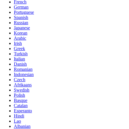
French
German
Portuguese
Spanish
Russian
Japanese
Korean
Arabic
Irish
Greek
Turkish
Italian
Danish
Romanian
Indonesian
Czech
Afrikaans
Swedish
Polish
Basque
Catalan
Esperanto
Hindi
Lao
Albanian