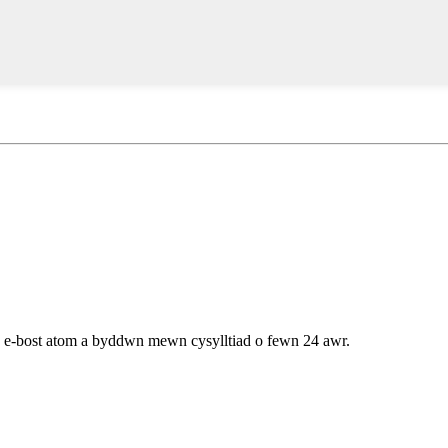
h e-bost atom a byddwn mewn cysylltiad o fewn 24 awr.