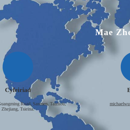
Mae Zhe
Cyfeiriad
Guangming Road, Sanmen, Taizhou,
michaelw
Zhejiang, Tsieina.