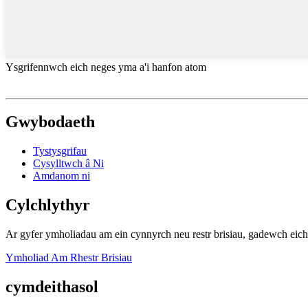
Ysgrifennwch eich neges yma a'i hanfon atom
Gwybodaeth
Tystysgrifau
Cysylltwch â Ni
Amdanom ni
Cylchlythyr
Ar gyfer ymholiadau am ein cynnyrch neu restr brisiau, gadewch eic
Ymholiad Am Rhestr Brisiau
cymdeithasol