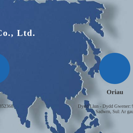
o., Ltd.
n
Oriau
352368
Dydd Llun - Dydd Gwener: 
Sadwrn, Sul: Ar ga