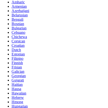
Amharic
Armenian
Azerbaijani
Belarusian
Bengali
Bosnian
Bulgarian
Cebuano
Chichewa
Corsican
Croatian
Dutch
Estonian
Filipino
Finnish
Frisian
Galician
Georgian
Gujarati
Haitian
Hausa
Hawaiian
Hebrew
Hmong
Hungarian