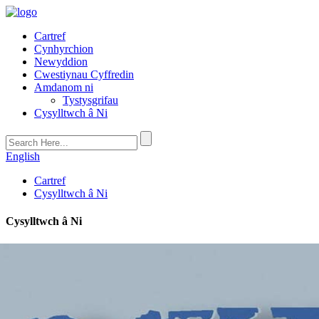
Cartref
Cynhyrchion
Newyddion
Cwestiynau Cyffredin
Amdanom ni
Tystysgrifau
Cysylltwch â Ni
English
Cartref
Cysylltwch â Ni
Cysylltwch â Ni