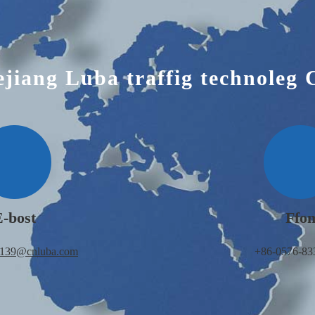
jiang Luba traffig technoleg C
E-bost
Ffo
u139@cnluba.com
+86-0576-83