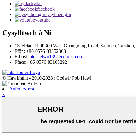
trydar
facebook
cysylltiedigIn
youtube
Cysylltwch â Ni
Cyfeiriad: Rhif 300 West Guangming Road, Sanmen, Taizhou, Z
Ffôn: +86-0576-83352368
E-bost:
michaelwu139@cnluba.com
Ffacs: +86-0576-83105292
© Hawlfraint - 2010-2023 : Cedwir Pob Hawl.
Anfon e-bost
x