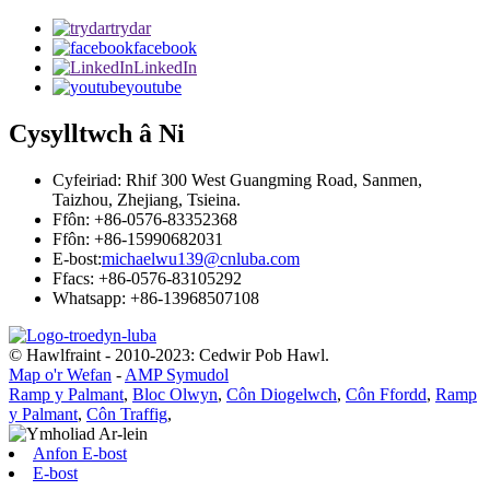
trydar
facebook
LinkedIn
youtube
Cysylltwch â Ni
Cyfeiriad: Rhif 300 West Guangming Road, Sanmen,
Taizhou, Zhejiang, Tsieina.
Ffôn: +86-0576-83352368
Ffôn: +86-15990682031
E-bost:
michaelwu139@cnluba.com
Ffacs: +86-0576-83105292
Whatsapp: +86-13968507108
© Hawlfraint - 2010-2023: Cedwir Pob Hawl.
Map o'r Wefan
-
AMP Symudol
Ramp y Palmant
,
Bloc Olwyn
,
Côn Diogelwch
,
Côn Ffordd
,
Ramp
y Palmant
,
Côn Traffig
,
Anfon E-bost
E-bost