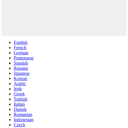
English
French
German
Portuguese
Spanish
Russian
Japanese
Korean
Arabic
Irish
Greek
Turkish
Italian
Danish
Romanian
Indonesian
Czech