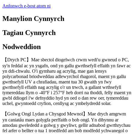
Anfonwch e-bost atom ni
Manylion Cynnyrch
Tagiau Cynnyrch
Nodweddion
【Drych PC】Mae sbectol diogelwch crwm wedi'u gwneud o PC,
sy'n feddal ac yn ysgafn, ond yn gallu gwrthsefyll effaith yn fawr ac
yn ddi-chwalu. O'i gymharu ag acrylig, mae gan lensys
polycarbonad briodweddau adlewyrchol rhagorol, maent yn gallu
gwrthsefyll UV a chrafiadau, maent tua 30 gwaith yn fwy
gwrthsefyll effaith nag acrylig o'r un trwch, a gallant wrthsefyll
tymereddau llym o -40°F i 257°F heb dorri na thoddi, felly maent yn
gwbl ddiogel i'w defnyddio hyd yn oed o dan rew oer, tymereddau
uchel, gwyntoedd cryfion, cenllysg ac ymbelydredd solar.
【Golwg Ongl Lydan a Chysgod Mewnol】Mae drych amgrwm
yn caniatáu maes golygfa perffaith o bob ongl. Yn dibynnu ar
amodau gwelededd a golwg y gwyliwr, gellir adnabod gwrthrychau
fel arfer o bellter o tua 1 troedfedd am bob modfedd ychwanegol o