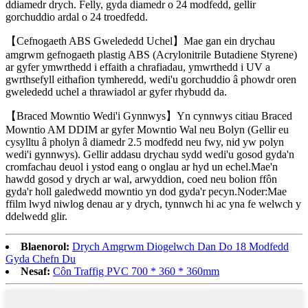
ddiamedr drych. Felly, gyda diamedr o 24 modfedd, gellir
gorchuddio ardal o 24 troedfedd.
【Cefnogaeth ABS Gwelededd Uchel】Mae gan ein drychau
amgrwm gefnogaeth plastig ABS (Acrylonitrile Butadiene Styrene)
ar gyfer ymwrthedd i effaith a chrafiadau, ymwrthedd i UV a
gwrthsefyll eithafion tymheredd, wedi'u gorchuddio â phowdr oren
gwelededd uchel a thrawiadol ar gyfer rhybudd da.
【Braced Mowntio Wedi'i Gynnwys】Yn cynnwys citiau Braced
Mowntio AM DDIM ar gyfer Mowntio Wal neu Bolyn (Gellir eu
cysylltu â pholyn â diamedr 2.5 modfedd neu fwy, nid yw polyn
wedi'i gynnwys). Gellir addasu drychau sydd wedi'u gosod gyda'n
cromfachau deuol i ystod eang o onglau ar hyd un echel.Mae'n
hawdd gosod y drych ar wal, arwyddion, coed neu bolion ffôn
gyda'r holl galedwedd mowntio yn dod gyda'r pecyn.Noder:Mae
ffilm lwyd niwlog denau ar y drych, tynnwch hi ac yna fe welwch y
ddelwedd glir.
Blaenorol:
Drych Amgrwm Diogelwch Dan Do 18 Modfedd
Gyda Chefn Du
Nesaf:
Côn Traffig PVC 700 * 360 * 360mm