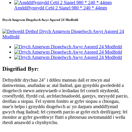
Amddiffynnydd Cebl 2 Sianel 980 * 240 * 44mm
Drych Amgrwm Diogelwch Awyr Agored 24 Modfedd
Disgrifiad Byr:
Defnyddir drychau 24″ i ddileu mannau dall er mwyn atal
damweiniau, anafiadau ac atal lladrad, gan gynyddu gwelededd a
diogelwch mewn amrywiaeth o leoliadau fel corneli strydoedd,
croesffyrdd, ffyrdd cul, archfarchnadoedd, garejys, meysydd parcio,
dreifiau a siopau. Fel system fonitro ar gyfer siopau a chiosgau,
mae'n helpu i gynyddu diogelwch ac yn darparu amddiffyniad
gwych rhag lladrad; fel cymorth parcio ar gyfer eich dreifi/garej; fel
monitor ar gyfer gweithwyr ffatri a phrosesau awtomataidd i wella
rheoli ansawdd a chynhyrchu.