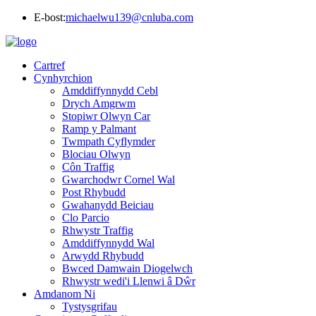
E-bost:
michaelwu139@cnluba.com
Cartref
Cynhyrchion
Amddiffynnydd Cebl
Drych Amgrwm
Stopiwr Olwyn Car
Ramp y Palmant
Twmpath Cyflymder
Blociau Olwyn
Côn Traffig
Gwarchodwr Cornel Wal
Post Rhybudd
Gwahanydd Beiciau
Clo Parcio
Rhwystr Traffig
Amddiffynnydd Wal
Arwydd Rhybudd
Bwced Damwain Diogelwch
Rhwystr wedi'i Llenwi â Dŵr
Amdanom Ni
Tystysgrifau