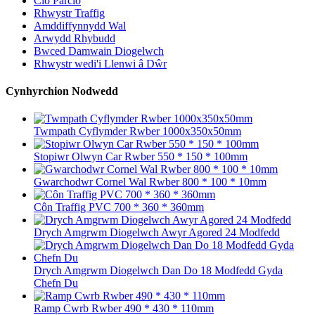
Clo Parcio
Rhwystr Traffig
Amddiffynnydd Wal
Arwydd Rhybudd
Bwced Damwain Diogelwch
Rhwystr wedi'i Llenwi â Dŵr
Cynhyrchion Nodwedd
Twmpath Cyflymder Rwber 1000x350x50mm
Stopiwr Olwyn Car Rwber 550 * 150 * 100mm
Gwarchodwr Cornel Wal Rwber 800 * 100 * 10mm
Côn Traffig PVC 700 * 360 * 360mm
Drych Amgrwm Diogelwch Awyr Agored 24 Modfedd
Drych Amgrwm Diogelwch Dan Do 18 Modfedd Gyda
Chefn Du
Ramp Cwrb Rwber 490 * 430 * 110mm