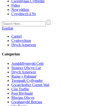
Cwestiynau Cyffredin
Fideo
Newyddion
Cysylltwch â Ni
English
Cartref
Cynhyrchion
Drych Amgrwm
Categorïau
Amddiffynnydd Cebl
Stopiwr Olwyn Car
Drych Amgrwm
Ramp y Palmant
Twmpath Cyflymder
Gwarchodwr Cornel Wal
Côn Traffig
Post Rhybudd
Blociau Olwyn
Gwahanydd Beiciau